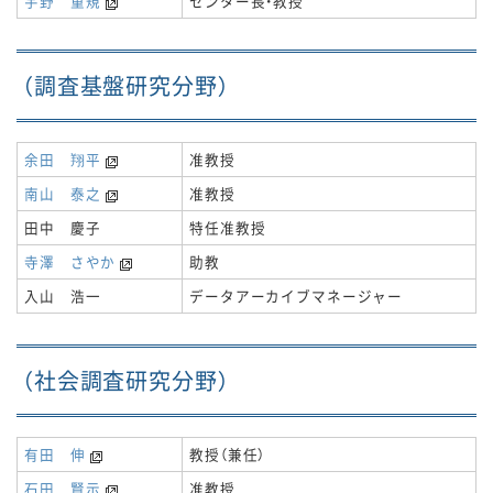
宇野 重規
センター長・教授
（調査基盤研究分野）
余田 翔平
准教授
南山 泰之
准教授
田中 慶子
特任准教授
寺澤 さやか
助教
入山 浩一
データアーカイブマネージャー
（社会調査研究分野）
有田 伸
教授（兼任）
石田 賢示
准教授