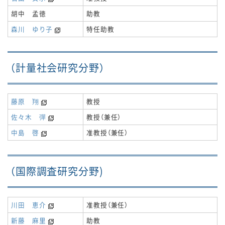
胡中 孟徳
助教
森川 ゆり子
特任助教
（計量社会研究分野）
藤原 翔
教授
佐々木 彈
教授（兼任）
中島 啓
准教授（兼任）
（国際調査研究分野)
川田 恵介
准教授（兼任）
新藤 麻里
助教