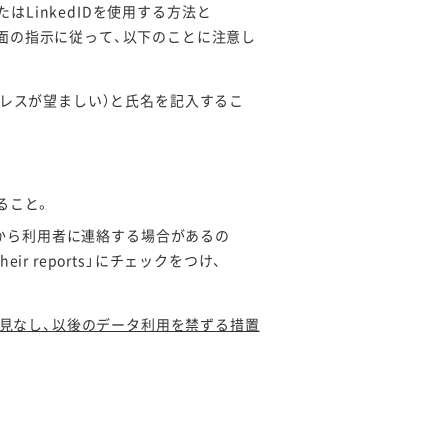
またはLinkedIDを使用する方法と
、画面の指示に従って、以下のことに注意し
東大のアドレスが望ましい）と氏名を記入するこ
すること。
て、担当者から利用者に連絡する場合があるの
 for their reports」にチェックをつけ、
スと見なし、以後のデータ利用を禁ずる措置