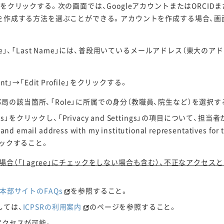
g In」をクリックする。次の画面では、GoogleアカウントまたはORCID
でアカウントを作成する方法を選ぶことができる。アカウントを作成する場合
irst Name」、「Last Name」には、普段用いているメールアドレス（
」→「Edit Profile」をクリックする。
には所属部局の該当箇所、「Role」に所属での身分（教職員、院生など）を選択
tings」をクリックし、「Privacy and Settings」の項目につい
 and email address with my institutional representatives
」をクリックすること。
合（「I agree」にチェックをしない場合も含む）、不正なアクセ
本部サイトのFAQs
を参照すること。
しては、
ICPSRの利用案内
のページを参照すること。
アクセスが可能。