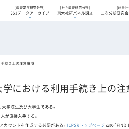
[調査基盤研究分野]
[社会調査研究分野]
[計量社
SSJデータアーカイブ
東大社研パネル調査
二次分析研究会
用手続き上の注意事項
大学における利用手続き上の注
、大学院生及び大学生である。
本人が直接入手する。
アカウントを作成する必要がある。
ICPSRトップページ
の「FIND