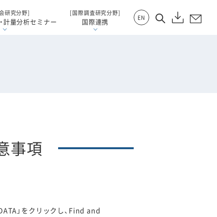
会研究分野]
[国際調査研究分野]
EN
・計量分析セミナー
国際連携
意事項
 DATA」をクリックし、Find and