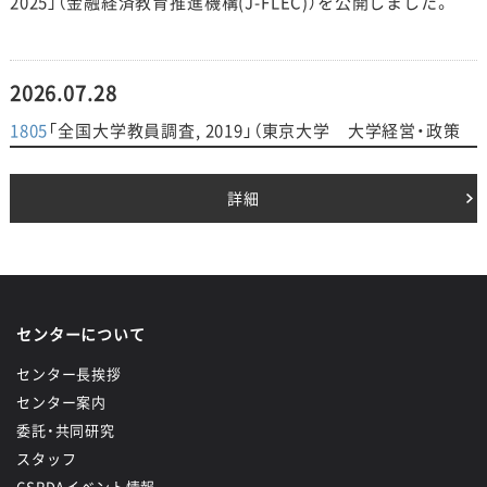
2025」（金融経済教育推進機構(J-FLEC)）を公開しました。
2026.07.28
1805
「全国大学教員調査, 2019」（東京大学 大学経営・政策
研究センター）を公開しました。
1806
「全国大学教員調査「コロナ禍後の大学教育」, 2020」（東
詳細
京大学 大学経営・政策研究センター）を公開しました。
2026.07.16
センターについて
1787
「都市生活者意識調査, 2018」（公益財団法人ハイライフ
研究所）を公開しました。
センター長挨拶
センター案内
委託・共同研究
2026.07.14
スタッフ
CSRDAイベント情報