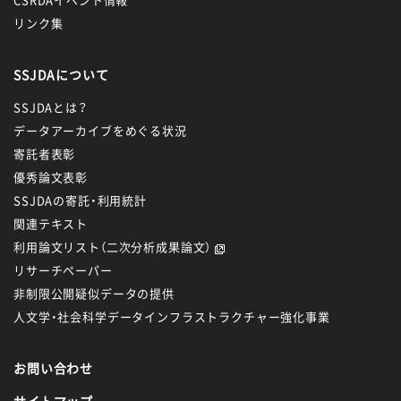
1835
「介護労働実態調査，2024」（介護労働安定センター）を
リンク集
公開しました。
SSJDAについて
2026.06.23
SSJDAとは？
データアーカイブをめぐる状況
1808
「大学の教育マネジメントに関する理事・副学長調査,
寄託者表彰
2020」（東京大学 大学経営・政策研究センター）を公開しま
優秀論文表彰
した。
SSJDAの寄託・利用統計
関連テキスト
利用論文リスト（二次分析成果論文）
リサーチペーパー
非制限公開疑似データの提供
人文学・社会科学データインフラストラクチャー強化事業
お問い合わせ
サイトマップ