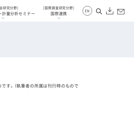
会研究分野]
[国際調査研究分野]
EN
・計量分析セミナー
国際連携
のです。（執筆者の所属は刊行時のもので