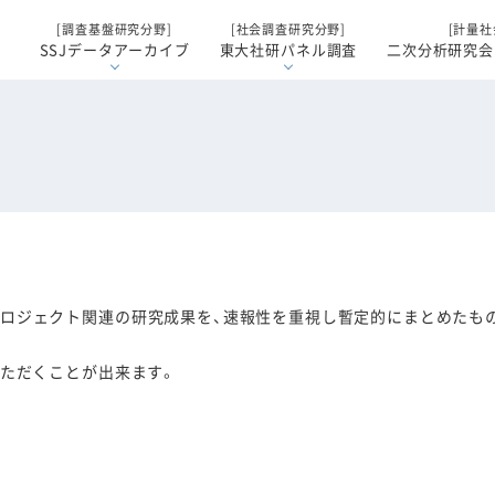
[調査基盤研究分野]
[社会調査研究分野]
[計量社
SSJデータアーカイブ
東大社研パネル調査
二次分析研究会
ロジェクト関連の研究成果を、速報性を重視し暫定的にまとめたも
いただくことが出来ます。