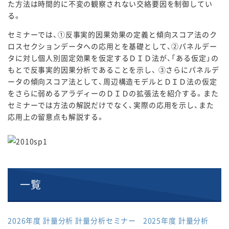
た方法は時間的に不変の観察されない交絡要因を制御してい
る。
セミナーでは、①反事実的因果効果の定義と傾向スコア法のク
ロスセクションデータへの応用とを基礎として、②パネルデー
タに対し個人別固定効果を仮定するＤＩＤ法が、「ある仮定」の
もとで反事実的因果分析であることを示し、 ③さらにパネルデ
ータの傾向スコア法として、周辺構造モデルとＤＩＤ法の仮定
をさらに弱めるアラディーのＤＩＤの拡張法を紹介する。また
セミナーでは方法の解説だけでなく、実際の応用を示し、また
応用上の留意点も解説する。
一覧
2026年度 計量分析
計量分析セミナー
2025年度 計量分析