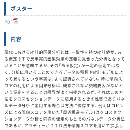
ポスター
PDF
内容
現代における統計的因果分析とは、一致性を持つ統計値が、あ
る仮定の下で反事実的因果効果の定義に見合った分析となって
いることを意味するが、その「ある仮定」が一定の仮定ではな
く、分析に用いることのできるデータの種類や統計モデルによ
って異なるという事実は、よく認識されていない。特に傾向ス
コアの利用による因果分析は、観察されない交絡要因がないと
いう仮定をすることの限界がよく指摘されるが、それはこの方
法をクロスセクションデータに応用するときの性質でありパネ
ルデータ分析に応用する場合は方法に依存する。例えばロビン
ズによる傾向スコアを用いた「周辺構造モデル」はクロスセク
ションデータ分析と同様の仮定のもとでのパネルデータ分析法
であるが、アラディーがＤＩＤ法を傾向スコアを用いて拡張し